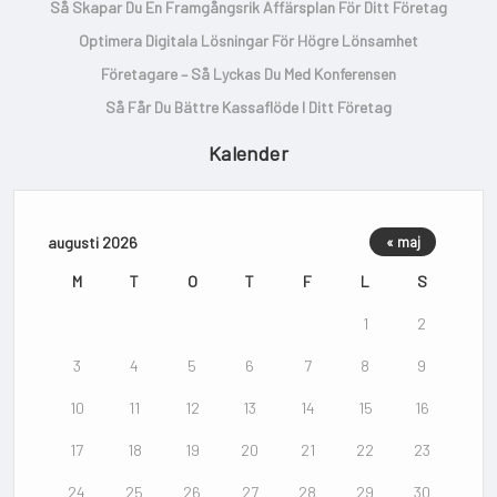
Så Skapar Du En Framgångsrik Affärsplan För Ditt Företag
Optimera Digitala Lösningar För Högre Lönsamhet
Företagare – Så Lyckas Du Med Konferensen
Så Får Du Bättre Kassaflöde I Ditt Företag
Kalender
augusti 2026
« maj
M
T
O
T
F
L
S
1
2
3
4
5
6
7
8
9
10
11
12
13
14
15
16
17
18
19
20
21
22
23
24
25
26
27
28
29
30