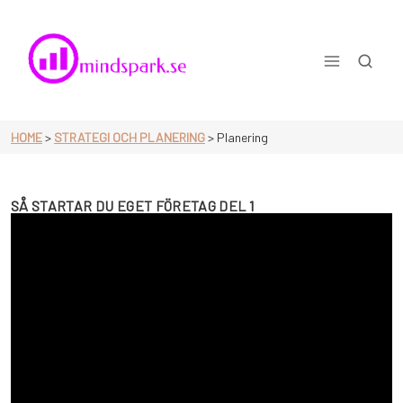
Skip
to
content
Mindspark.se
HOME
>
STRATEGI OCH PLANERING
>
Planering
SÅ STARTAR DU EGET FÖRETAG DEL 1