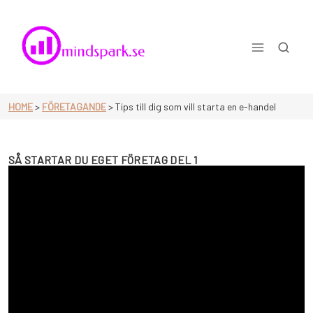
Skip
to
content
Mindspark.se
HOME
>
FÖRETAGANDE
>
Tips till dig som vill starta en e-handel
SÅ STARTAR DU EGET FÖRETAG DEL 1