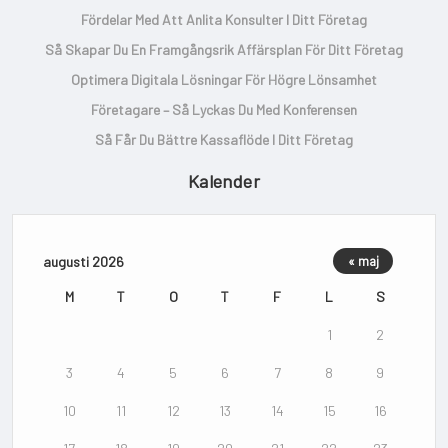
Fördelar Med Att Anlita Konsulter I Ditt Företag
Så Skapar Du En Framgångsrik Affärsplan För Ditt Företag
Optimera Digitala Lösningar För Högre Lönsamhet
Företagare – Så Lyckas Du Med Konferensen
Så Får Du Bättre Kassaflöde I Ditt Företag
Kalender
augusti 2026
« maj
M
T
O
T
F
L
S
1
2
3
4
5
6
7
8
9
10
11
12
13
14
15
16