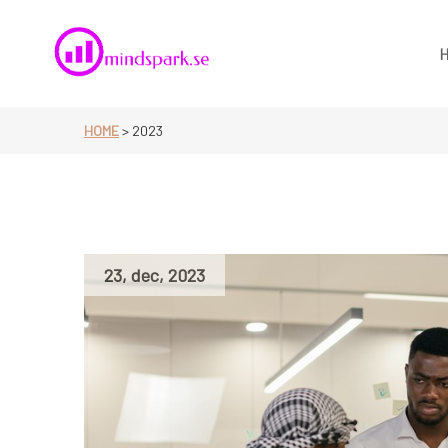
Skip
to
content
Mindspark.se
HOME
>
2023
23
,
dec
,
2023