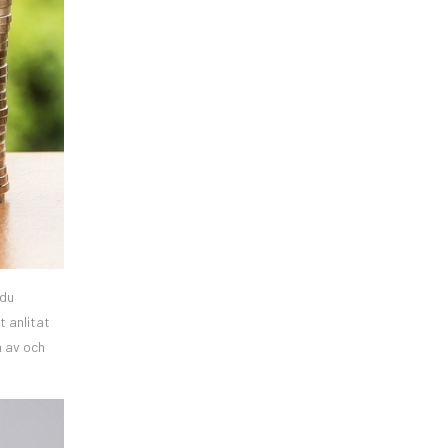
 du
t anlitat
a av och