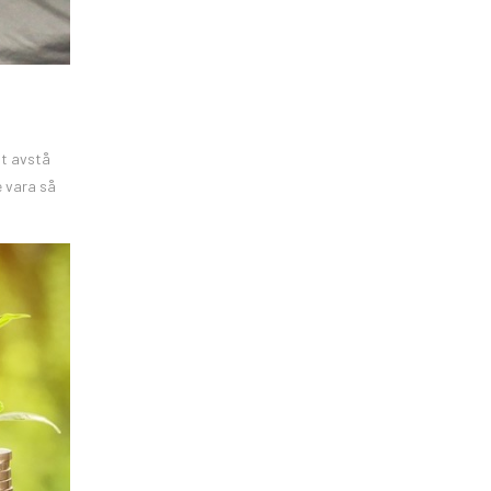
tt avstå
e vara så