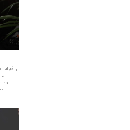
en tillgång
dra
olika
or