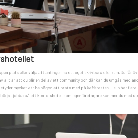
shotellet
en plats eller välja att antingen ha ett eget skrivbord eller rum. Du får äv
a av allt är att du blir en del av ett community och där kan du umgås med an
etyder mycket att ha någon att prata med på kafferasten. Helio har flera 
ar börjat jobba på ett kontorshotell som egenföretagare kommer du med st