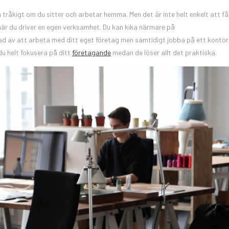
 tråkigt om du sitter och arbetar hemma. Men det är inte helt enkelt att få
är du driver en egen verksamhet. Du kan kika närmare på
ad av att arbeta med ditt eget företag men samtidigt jobba på ett kontor
u helt fokusera på ditt
företagande
medan de löser allt det praktiska.