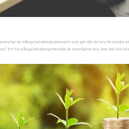
 Kanske har du många betalningsalternativ som gör det lättare för kunder a
ycket? Att ha många betalningsmetoder är naturligtvis bra, men det ska int