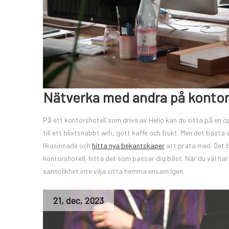
Nätverka med andra på kontor
På ett kontorshotell som drivs av Helio kan du sitta på en öpp
till ett blixtsnabbt wifi, gott kaffe och frukt. Men det bäst
likasinnade och
hitta nya bekantskaper
att prata med. Det b
kontorshotell, hitta det som passar dig bäst. När du väl h
sannolikhet inte vilja sitta hemma ensam igen.
21
,
dec
,
2023