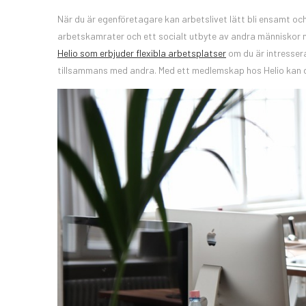
När du är egenföretagare kan arbetslivet lätt bli ensamt och
arbetskamrater och ett socialt utbyte av andra människor n
Helio som erbjuder flexibla arbetsplatser
om du är intresser
tillsammans med andra. Med ett medlemskap hos Helio kan d